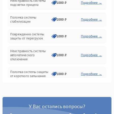
Неисправность системы
Неисправность фокусировки и оптики
1000 ₽
Подробнее →
подсветки прицела
Неисправность подсветки и электроники
Поломка системы
2000 ₽
Подробнее →
стабилизации
Прочие неисправности
Повреждение системы
1000 ₽
Подробнее →
защиты от перегрузок
Электропитание
Неисправность системы
Механика
автоматического
1000 ₽
Подробнее →
отключения
Управление
Поломка системы защиты
1000 ₽
Подробнее →
от короткого замыкания
Корпус/Герметичность
Повреждение системы
Датчики
1000 ₽
Подробнее →
защиты от перегрева
У Вас остались вопросы?
Неисправность системы
защиты от
1000 ₽
Подробнее →
перенапряжения