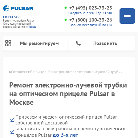
+7 (495) 023-73-25
Ежедневно с 9:00 до 21:00
FIX-PULSAR
+7 (800) 100-33-26
Ремонт устройств Pulsar
Специализированный
Звонок бесплатный по РФ
cервисный центр г.
Москва
Мы ремонтируем
Позвонить
оскве
Оптический прицел Pulsar ремонт электронно-лучевой трубки
Ремонт электронно-лучевой трубки
Ремонт тепловизионных прицелов Pulsar
Ремонт прицелов ночного видения Pulsar
Ремонт цифровых монокуляров Pulsar
на оптическом прицеле Pulsar в
Москве
Привезем и увезем оптический прицел Pulsar
собственной доставкой
Гарантия на наши работы по ремонту оптических
до 3-х лет
прицелов Pulsar