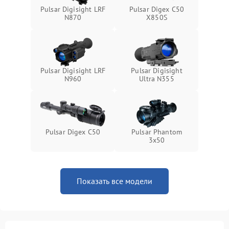
Pulsar Digisight LRF
Pulsar Digex C50
N870
X850S
Pulsar Digisight LRF
Pulsar Digisight
N960
Ultra N355
Pulsar Digex C50
Pulsar Phantom
3x50
Показать все модели