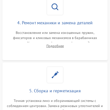
4. Ремонт механики и замена деталей
Восстановление или замена изношенных пружин,
фиксаторов и кликовых механизмов в барабанчиках
поправок. Устранение люфтов в трансфокаторе. Замена
Подробнее
поврежденных линз, разбитой сетки или восстановление
контактов в цепи подсветки прицельной марки.
5. Сборка и герметизация
Точная установка линз и оборачивающей системы с
соблюдением центровки. Замена резиновых уплотнителей и