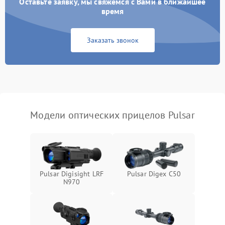
Оставьте заявку, мы свяжемся с Вами в ближайшее
время
Неисправность системы
1000 ₽
Подробнее →
защиты от замыкания
Заказать звонок
Неисправность системы
1000 ₽
Подробнее →
защиты от перегрева
Поломка системы защиты
1000 ₽
Подробнее →
от перенапряжения
Модели оптических прицелов Pulsar
Поломка системы защиты
1000 ₽
Подробнее →
от замыкания
Pulsar Digisight LRF
Pulsar Digex C50
N970