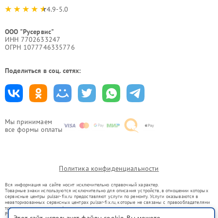
4.9-5.0
ООО "Русервис"
ИНН 7702633247
ОГРН 1077746335776
Поделиться в соц. сетях:
Мы принимаем
все формы оплаты
Политика конфиденциальности
Вся информация на сайте носит исключительно справочный характер.
Товарные знаки используются исключительно для описания устройств, в отношении которых
сервисные центры pulsar-fix.ru предоставляют услуги по ремонту. Услуги оказываются в
неавторизованных сервисных центрах pulsar-fix.ru, которые не связаны с правообладателями
товарных знаков или их официальными представителями.
Ремонт осуществляется для устройств, уже введенных в гражданский оборот в соответствии