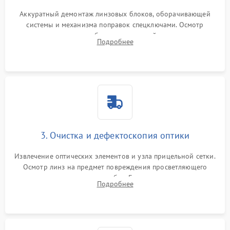
Аккуратный демонтаж линзовых блоков, оборачивающей
системы и механизма поправок спецключами. Осмотр
внутренних резьбовых соединений, пружин и
Подробнее
уплотнительных колец. Поиск причин люфта, смещения
точки попадания или заклинивания подвижных частей.
3. Очистка и дефектоскопия оптики
Извлечение оптических элементов и узла прицельной сетки.
Осмотр линз на предмет повреждения просветляющего
покрытия или появления грибка. Бережная очистка стекол
Подробнее
спецрастворами. Проверка целостности гравированной
сетки и модуля ее подсветки.