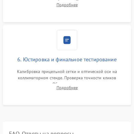
нанесение влагозащитной смазки. Вакуумирование корпуса
Подробнее
и заполнение его осушенным азотом или аргоном для
защиты линз от внутреннего запотевания.
6. Юстировка и финальное тестирование
Калибровка прицельной сетки и оптической оси на
коллиматорном стенде. Проверка точности кликов
механизма поправок. Обязательное испытание прицела на
Подробнее
ударном стенде для проверки устойчивости к отдаче и
гарантии сохранения точки пристрелки.
FAQ. Ответы на вопросы